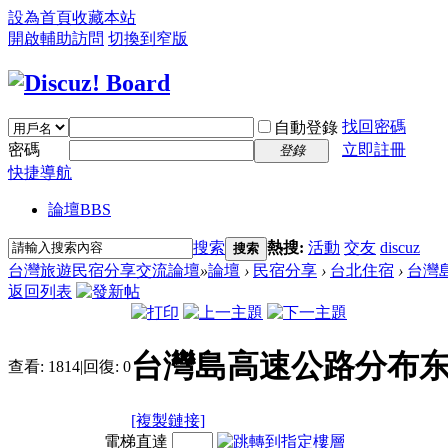
設為首頁
收藏本站
開啟輔助訪問
切換到窄版
找回密碼
自動登錄
密碼
立即註冊
登錄
快捷導航
論壇
BBS
搜索
熱搜:
活動
交友
discuz
搜索
台灣旅遊民宿分享交流論壇
»
論壇
›
民宿分享
›
台北住宿
›
台灣島
返回列表
台灣島高速公路分布东
查看:
1814
|
回復:
0
[複製鏈接]
電梯直達