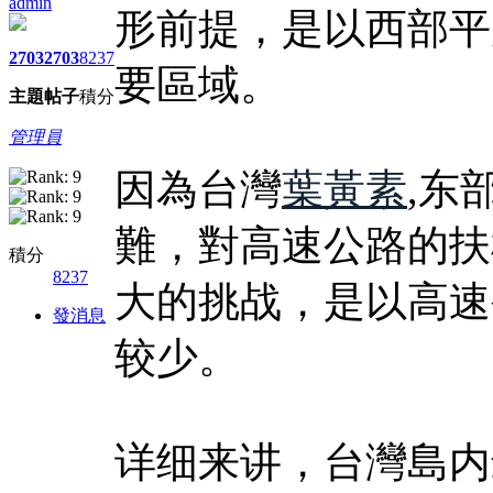
admin
形前提，是以西部平
2703
2703
8237
要區域。
主題
帖子
積分
管理員
因為台灣
葉黃素
,东
難，對高速公路的扶
積分
8237
大的挑战，是以高速
發消息
较少。
详细来讲，台灣島内