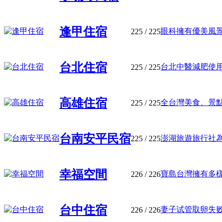
逢甲住宿
眼科擁有優美風景且
225
/ 225
台北住宿
台北中醫減肥使用很
225
/ 225
高雄住宿
全台灣美食、景點、
225
/ 225
台南安平民宿
澎湖旅遊旅行社為台
225
/ 225
幸福空間
寶島台灣擁有多樣的
226
/ 226
台中住宿
妻子试管取卵失败,醫
226
/ 226