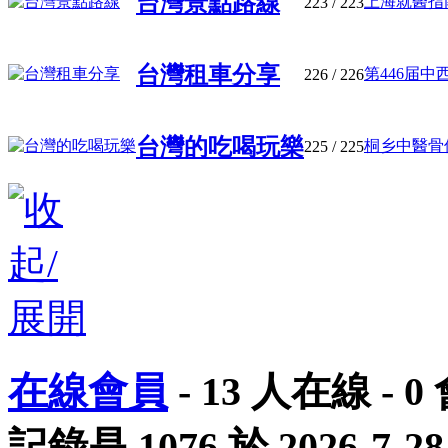
台灣景點路線
上海就醫指南
223
/ 223
台灣租車分享
第446届中
226
/ 226
台灣的吃喝玩樂
桐乡中醫骨伤
225
/ 225
在線會員
-
13
人在線 -
0
記錄是
1076
於
2026-7-28