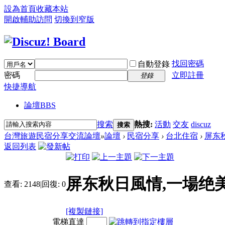
設為首頁
收藏本站
開啟輔助訪問
切換到窄版
找回密碼
自動登錄
密碼
立即註冊
登錄
快捷導航
論壇
BBS
搜索
熱搜:
活動
交友
discuz
搜索
台灣旅遊民宿分享交流論壇
»
論壇
›
民宿分享
›
台北住宿
›
屏东
返回列表
屏东秋日風情,一場绝
查看:
2148
|
回復:
0
[複製鏈接]
電梯直達