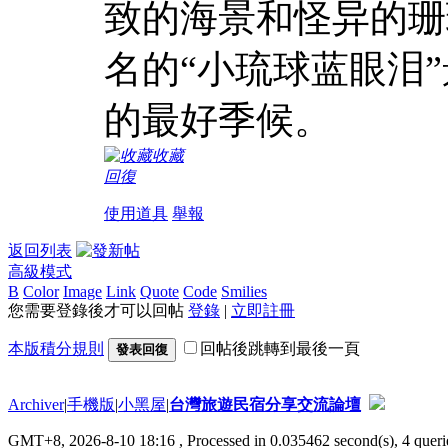
致的海景和怪异的珊
名的“小琉球蓝眼泪
的最好季候。
收藏
回復
使用道具
舉報
返回列表
高級模式
B
Color
Image
Link
Quote
Code
Smilies
您需要登錄後才可以回帖
登錄
|
立即註冊
本版積分規則
回帖後跳轉到最後一頁
發表回復
Archiver
|
手機版
|
小黑屋
|
台灣旅遊民宿分享交流論壇
GMT+8, 2026-8-10 18:16
, Processed in 0.035462 second(s), 4 querie