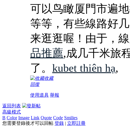
可以鸟瞰厦門市遍地
等等，有些線路好几
来逛逛喔！由于，線
品推薦
,成几千米旅
了。
kubet thiên hạ
,
收藏
回復
使用道具
舉報
返回列表
高級模式
B
Color
Image
Link
Quote
Code
Smilies
您需要登錄後才可以回帖
登錄
|
立即註冊