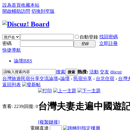
設為首頁
收藏本站
開啟輔助訪問
切換到窄版
找回密碼
自動登錄
密碼
立即註冊
登錄
快捷導航
論壇
BBS
搜索
熱搜:
活動
交友
discuz
搜索
台灣旅遊民宿分享交流論壇
»
論壇
›
民宿分享
›
台北住宿
›
台灣夫
返回列表
台灣夫妻走遍中國遊記
查看:
2239
|
回復:
0
[複製鏈接]
電梯直達