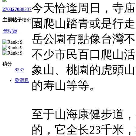
今天恰逢周日，寺庙
2703
2703
8237
園爬山踏青或是行走
主題
帖子
積分
管理員
岳公園有點像台灣不
不少市民百口爬山活
積分
象山、桃園的虎頭山
8237
發消息
的寿山等等。
至于山海康健步道，
的，它全长23千米