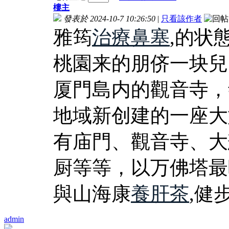
樓主
發表於 2024-10-7 10:26:50
|
只看該作者
雅筠
治療鼻塞
,的状
桃園来的朋侪一块兒
厦門島内的觀音寺，
地域新创建的一座大
有庙門、觀音寺、大
厨等等，以万佛塔最
與山海康
養肝茶
,健
admin