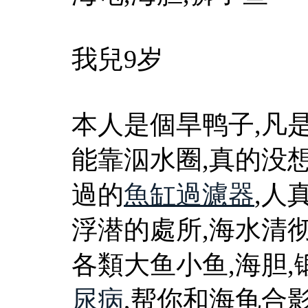
我兒9岁
本人是個旱鸭子,凡
能靠泅水圈,真的没
過的
魚缸過濾器
,人
浮潜的處所,海水清
各類大鱼小鱼,海胆
尿病
,帮你和海龟合影