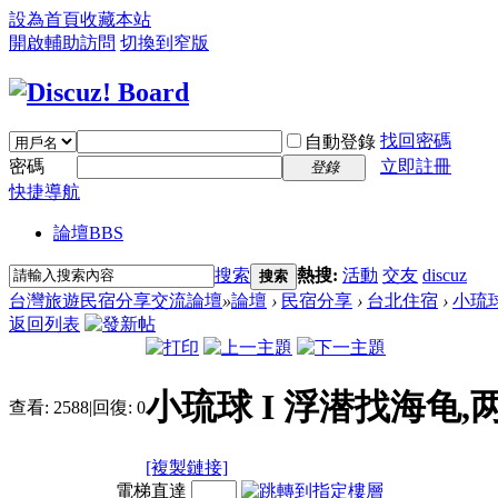
設為首頁
收藏本站
開啟輔助訪問
切換到窄版
找回密碼
自動登錄
密碼
立即註冊
登錄
快捷導航
論壇
BBS
搜索
熱搜:
活動
交友
discuz
搜索
台灣旅遊民宿分享交流論壇
»
論壇
›
民宿分享
›
台北住宿
›
小琉球
返回列表
小琉球 I 浮潜找海龟
查看:
2588
|
回復:
0
[複製鏈接]
電梯直達