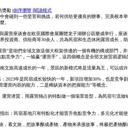
|
倒序瀏覽
|
閱讀模式
中會碰到一些坚苦和挑战，若何供给更優良的辦事、完美根本举
麼。
民宿與露营座谈會在欧亚國際會展團體龙子湖辦公區樂成举行，座
界投資商、供给商等30余人，共為民宿和生态休闲露营成长，
露营”是咱們全域文旅這個大框架傍邊的一個有機的構成部門，并
焦點竞争力”，一输赢“運营手”，這四個概念是全部文旅贸易逻辑
是河南文旅高速成长的一年，景區的新模式将是流量為王，可以或
出：2023年是民宿成长较快的一年，新項目增加30%，也是竞
营運营内容的能力，二是稀缺資本的把握能力”等概念。
，運营潜質，用露营独占的特點做一個場景造型，為民宿引流做
指出：民宿基地只有特點化才能晋升焦點竞争力，多元化才能使
文旅，看文旅，把故事酿成產物，產物来承接故事，终极把產物酿