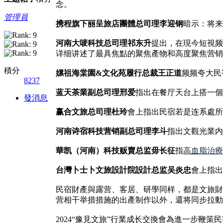
念。
管理員
携程旗下丽呈旅店團體总司理李迎钢
暗示：将来
河南大唛科技总司理祁东升
提出，在現今短視频
详细讲述了最具焦點的聚焦產物和高度聚焦营销
積分
嫘祖海棠園&文化苑履行总裁王正道
频频夸大民
8237
蓝天茶業副总司理邢爱
指出在餐厅天台上搭一個
發消息
赢合文旅总司理杜玲
會上指出民宿若是连系處所
河南诗宿科技营销副总司理李斗
指出文觀光業内
華凯（河南）科技贩賣总监毋长征
指
高血脂治療
台灣卜士卜文旅設計院設計总监吴炎忠
會上指出
民宿財產與露营、客居、研學同样，都是文旅財
营相干举措措施的出產制作以外，還将同步拉動
2024“豫見文旅”行業成长交換會為進一步