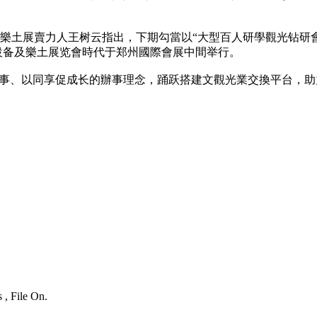
土展賣力人王树云指出，下期勾當以“大型百人研學觀光钻研會”
景區設备及樂土展览會時代于郑州國際會展中間举行。
換强辦事、以同享促成长的辦事理念，踊跃搭建文觀光業交換平台，
 , File On.