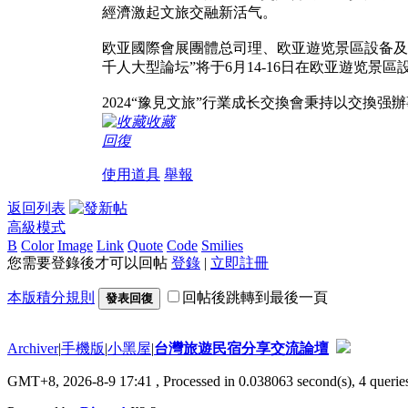
經濟激起文旅交融新活气。
欧亚國際會展團體总司理、欧亚遊览景區設备及樂
千人大型論坛”将于6月14-16日在欧亚遊览
2024“豫見文旅”行業成长交換會秉持以交
收藏
回復
使用道具
舉報
返回列表
高級模式
B
Color
Image
Link
Quote
Code
Smilies
您需要登錄後才可以回帖
登錄
|
立即註冊
本版積分規則
回帖後跳轉到最後一頁
發表回復
Archiver
|
手機版
|
小黑屋
|
台灣旅遊民宿分享交流論壇
GMT+8, 2026-8-9 17:41
, Processed in 0.038063 second(s), 4 queries