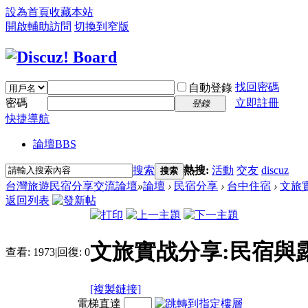
設為首頁
收藏本站
開啟輔助訪問
切換到窄版
找回密碼
自動登錄
密碼
立即註冊
登錄
快捷導航
論壇
BBS
搜索
熱搜:
活動
交友
discuz
搜索
台灣旅遊民宿分享交流論壇
»
論壇
›
民宿分享
›
台中住宿
›
文旅
返回列表
文旅實战分享:民宿與
查看:
1973
|
回復:
0
[複製鏈接]
電梯直達