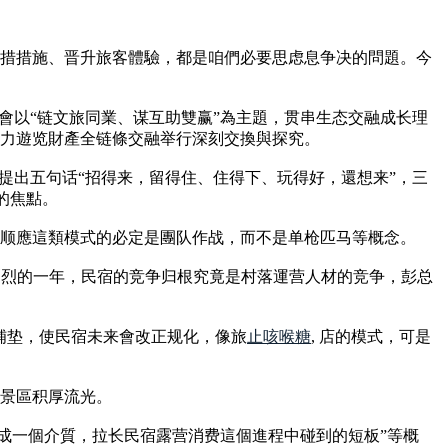
措措施、晋升旅客體驗，都是咱們必要思虑息争决的問題。今
谈會以“链文旅同業、谋互助雙赢”為主題，贯串生态交融成长理
助力遊览財產全链條交融举行深刻交換與探究。
提出五句话“招得来，留得住、住得下、玩得好，還想来”，三
的焦點。
许顺應這類模式的必定是團队作战，而不是单枪匹马等概念。
争剧烈的一年，民宿的竞争归根究竟是村落運营人材的竞争，彭总
铺垫，使民宿未来會改正规化，像旅
止咳喉糖
, 店的模式，可是
景區积厚流光。
成一個介質，拉长民宿露营消费這個進程中碰到的短板”等概