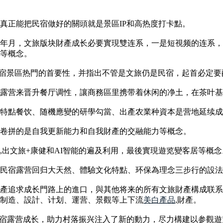
真正能把民宿做好的關頭就是景區IP和高热度打卡點。
年月，文旅版块財產成长必要實現雙连系，一是短視频的连系，
等概念。
宿景區热門的首要性，并指出不管是文旅仍是民宿，起首必定要
露营来晋升餐厅调性，讓商務區里携带着休闲的净土，在茶叶基
特點餐饮、随機應變的研學勾當、出產农業种資本是营地延续成
卷拼的是自我更新能力和自我財產的交融能力等概念。
,出文旅+康健和AI智能的遍及利用，最後實現遊览變客居等概念
民宿露营回归大天然、體驗文化特點、环保為理念三步行的設法
產追求成长門路上的進口，與其他将来的所有文旅財產構成联系
制造、設計、计划、運营、景觀等上下流
美白產品
,財產。
鞭策民宿露营成长，助力村落振兴注入了新的動力，尽力構建以参觀