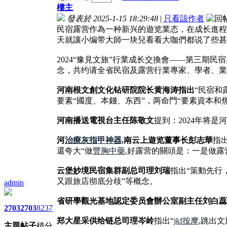
樓主
發表於 2025-1-15 18:29:48
|
只看該作者
民宿露营作為一种新兴的遊览業态，在成长進程
天就讓小编带大師一块兒看看大咖們都说了些甚
2024“豫見文旅”行業成长交換會——第三期
念，共约请全省民宿及露营行業專家、學者、業
河南根文創文化钻研院院长黄海涛指出
“民宿和
要素“國度、本錢、东西”，两命門“要素資本和
河南播送電視台主任陈敬文
提到：2024年将
河
治療灰指甲神器
,南云上遊览董事长彭志華
指
還夸大“做
豐胸中藥
,好露营的關頭是：一是做露
云堡妙境民宿集群副总司理刘瑞
指出“策動先行
又跟旅店彻底分歧”等概念。
admin
省研學觀光基地認定委员會辦公室副主任刘白蕊
2703
2703
8237
郑大星采供给链总司理岑岭
指出“
jkf按摩
,跳出
主題
帖子
積分