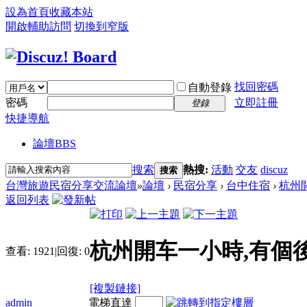
設為首頁
收藏本站
開啟輔助訪問
切換到窄版
找回密碼
自動登錄
密碼
立即註冊
登錄
快捷導航
論壇
BBS
搜索
熱搜:
活動
交友
discuz
搜索
台灣旅遊民宿分享交流論壇
»
論壇
›
民宿分享
›
台中住宿
›
杭州
返回列表
杭州開车一小時,有個
查看:
1921
|
回復:
0
[複製鏈接]
admin
電梯直達