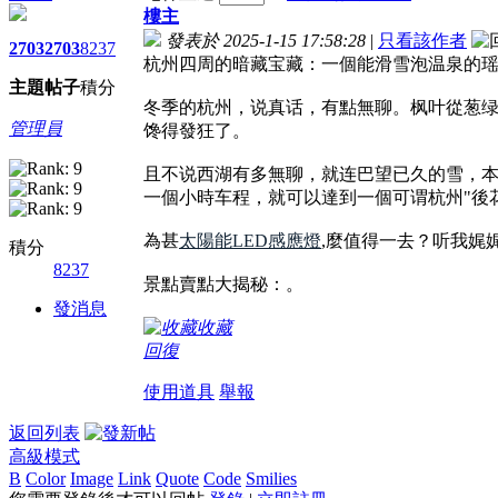
樓主
發表於 2025-1-15 17:58:28
|
只看該作者
2703
2703
8237
杭州四周的暗藏宝藏：一個能滑雪泡温泉的
主題
帖子
積分
冬季的杭州，说真话，有點無聊。枫叶從葱
管理員
馋得發狂了。
且不说西湖有多無聊，就连巴望已久的雪，
一個小時车程，就可以達到一個可谓杭州"後
為甚
太陽能LED感應燈
,麼值得一去？听我娓
積分
8237
景點賣點大揭秘：。
發消息
收藏
回復
使用道具
舉報
返回列表
高級模式
B
Color
Image
Link
Quote
Code
Smilies