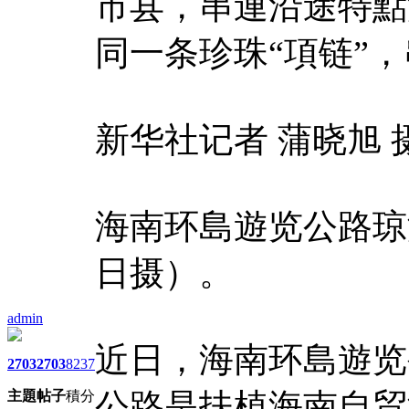
市县，串連沿途特點
同一条珍珠“項链”
新华社记者 蒲晓旭 
海南环島遊览公路琼
日摄）。
admin
近日，海南环島遊览
2703
2703
8237
公路是扶植海南自贸
主題
帖子
積分