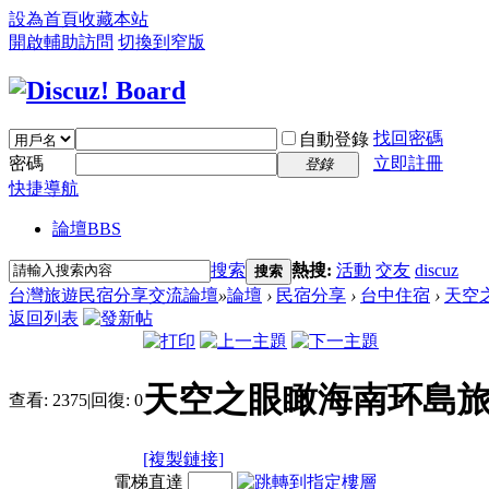
設為首頁
收藏本站
開啟輔助訪問
切換到窄版
找回密碼
自動登錄
密碼
立即註冊
登錄
快捷導航
論壇
BBS
搜索
熱搜:
活動
交友
discuz
搜索
台灣旅遊民宿分享交流論壇
»
論壇
›
民宿分享
›
台中住宿
›
天空之
返回列表
天空之眼瞰海南环島旅
查看:
2375
|
回復:
0
[複製鏈接]
電梯直達