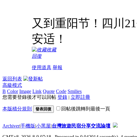
又到重阳节！四川2
安适！
收藏
回復
使用道具
舉報
返回列表
高級模式
B
Color
Image
Link
Quote
Code
Smilies
您需要登錄後才可以回帖
登錄
|
立即註冊
本版積分規則
回帖後跳轉到最後一頁
發表回復
Archiver
|
手機版
|
小黑屋
|
台灣旅遊民宿分享交流論壇
GMT+8, 2026-8-9 07:18
, Processed in 0.042014 second(s), 4 queries