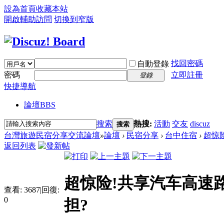
設為首頁
收藏本站
開啟輔助訪問
切換到窄版
找回密碼
自動登錄
密碼
立即註冊
登錄
快捷導航
論壇
BBS
搜索
熱搜:
活動
交友
discuz
搜索
台灣旅遊民宿分享交流論壇
»
論壇
›
民宿分享
›
台中住宿
›
超惊险
返回列表
超惊险!共享汽车高速路
查看:
3687
|
回復:
0
担?