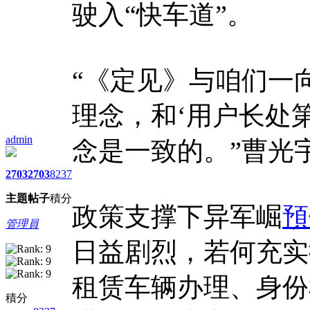
驶入“快车道”。
“《定见》与咱们一向
理念，和‘用户长处第
admin
念是一致的。”曹光
2703
2703
8237
主題
帖子
積分
政策支撑下异军崛
預
管理員
日益剧烈，若何充实
租赁车辆办理、身份
積分