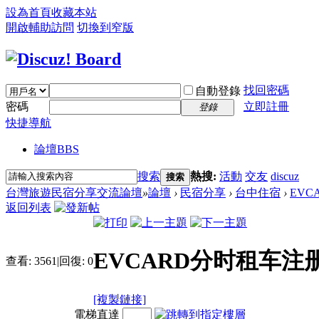
設為首頁
收藏本站
開啟輔助訪問
切換到窄版
找回密碼
自動登錄
密碼
立即註冊
登錄
快捷導航
論壇
BBS
搜索
熱搜:
活動
交友
discuz
搜索
台灣旅遊民宿分享交流論壇
»
論壇
›
民宿分享
›
台中住宿
›
EV
返回列表
EVCARD分时租车注
查看:
3561
|
回復:
0
[複製鏈接]
電梯直達