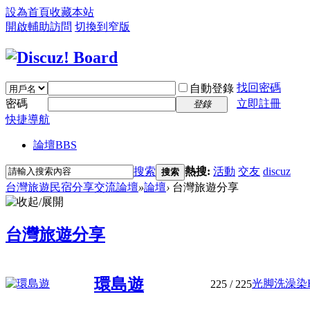
設為首頁
收藏本站
開啟輔助訪問
切換到窄版
找回密碼
自動登錄
密碼
立即註冊
登錄
快捷導航
論壇
BBS
搜索
熱搜:
活動
交友
discuz
搜索
台灣旅遊民宿分享交流論壇
»
論壇
›
台灣旅遊分享
台灣旅遊分享
環島遊
光脚洗澡染HP
225
/ 225