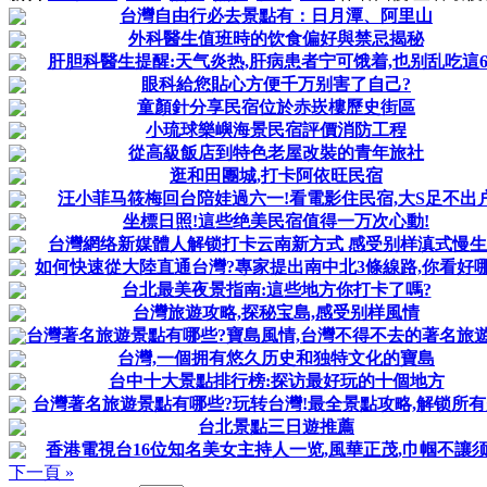
台灣自由行必去景點有：日月潭、阿里山
外科醫生值班時的饮食偏好與禁忌揭秘
肝胆科醫生提醒:天气炎热,肝病患者宁可饿着,也别乱吃這
眼科給您貼心方便千万别害了自己?
童顏針分享民宿位於赤崁樓歷史街區
小琉球樂嶼海景民宿評價消防工程
從高級飯店到特色老屋改裝的青年旅社
逛和田團城,打卡阿依旺民宿
汪小菲马筱梅回台陪娃過六一!看電影住民宿,大S足不出
坐標日照!這些绝美民宿值得一万次心動!
台灣網络新媒體人解锁打卡云南新方式 感受别样滇式慢
如何快速從大陸直通台灣?專家提出南中北3條線路,你看好哪
台北最美夜景指南:這些地方你打卡了嗎?
台灣旅遊攻略,探秘宝島,感受别样風情
台灣著名旅遊景點有哪些?寶島風情,台灣不得不去的著名旅
台灣,一個拥有悠久历史和独特文化的寶島
台中十大景點排行榜:探访最好玩的十個地方
台灣著名旅遊景點有哪些?玩转台灣!最全景點攻略,解锁所
台北景點三日遊推薦
香港電視台16位知名美女主持人一览,風華正茂,巾帼不讓
下一頁 »