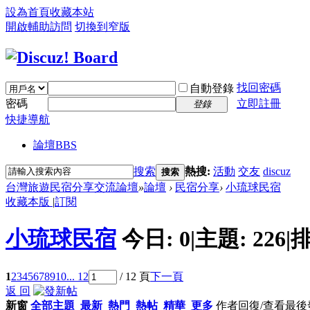
設為首頁
收藏本站
開啟輔助訪問
切換到窄版
找回密碼
自動登錄
密碼
立即註冊
登錄
快捷導航
論壇
BBS
搜索
熱搜:
活動
交友
discuz
搜索
台灣旅遊民宿分享交流論壇
»
論壇
›
民宿分享
›
小琉球民宿
收藏本版
|
訂閱
小琉球民宿
今日:
0
|
主題:
226
|
排
1
2
3
4
5
6
7
8
9
10
... 12
/ 12 頁
下一頁
返 回
新窗
全部主題
最新
熱門
熱帖
精華
更多
作者
回復/查看
最後